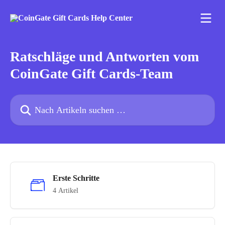
Zum Hauptinhalt springen
Ratschläge und Antworten vom
CoinGate Gift Cards-Team
Nach Artikeln suchen …
Erste Schritte
4 Artikel