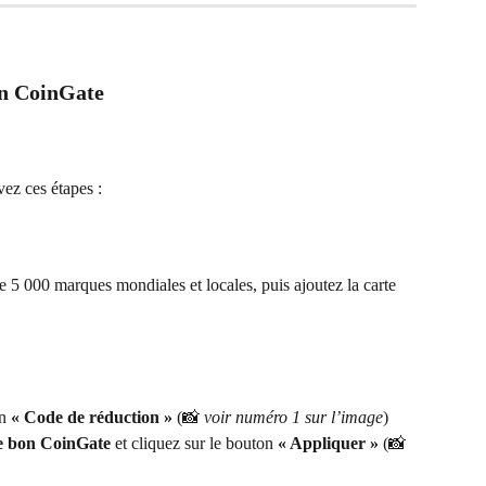
on CoinGate
vez ces étapes :
e 5 000 marques mondiales et locales, puis ajoutez la carte 
n 
« Code de réduction »
 (📸 
voir numéro 1 sur l’image
)
e bon CoinGate
 et cliquez sur le bouton 
« Appliquer »
 (📸 