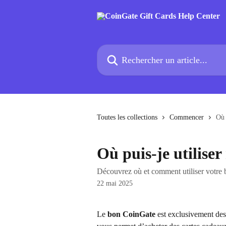
Passer au contenu principal
Rechercher un article...
Toutes les collections
Commencer
Où 
Où puis-je utilise
Découvrez où et comment utiliser votre 
22 mai 2025
Le 
bon CoinGate
 est exclusivement dest