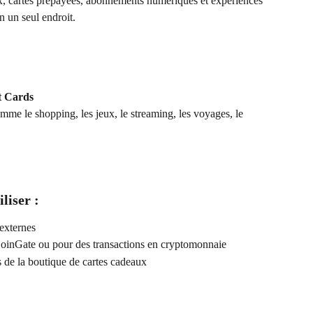
x, cartes prépayées, abonnements numériques et expériences 
 un seul endroit.
t Cards
mme le shopping, les jeux, le streaming, les voyages, le 
liser :
externes
CoinGate ou pour des transactions en cryptomonnaie
e la boutique de cartes cadeaux