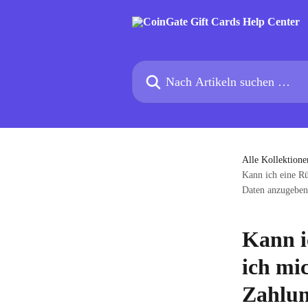
Zum Hauptinhalt springen
Nach Artikeln suchen …
Alle Kollektione
Kann ich eine Rü
Daten anzugeben
Kann i
ich mi
Zahlun